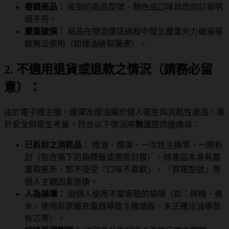
寄錯商品：
收到的商品型號、顏色或口味與您的訂單明
細不符。
嚴重破損：
商品在物流運送過程中發生嚴重外力破損導
致無法使用（如煙油破裂漏液）。
2. 不適用退貨或退款之情況（請務必留
意）：
由於電子煙主機、煙彈及煙油屬於個人衛生與消耗性產品，基
於安全與衛生考量，符合以下情況將
無法
提供退換貨：
已拆封之消耗品：
煙油、煙彈、一次性主機等，一經拆
封（包含撕下防偽標籤或塑膠封膜），除產品本身有嚴
重瑕疵外，恕不接受「口味不喜歡」、「買錯型號」等
個人主觀因素退換。
人為損壞：
因個人使用不當導致的損壞（如：摔機、進
水、使用非原廠充電器導致主機燒毀、未正確注油導致
焦芯等）。