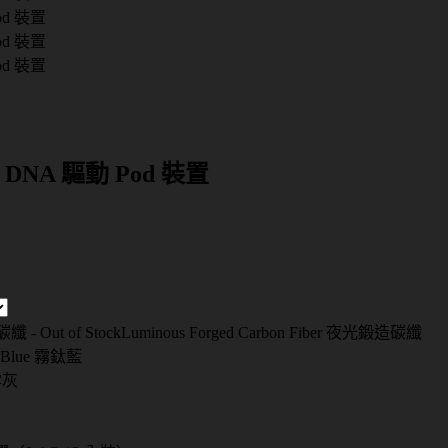
款 DNA 驅動 Pod 裝置
纖 - Out of Stock
Luminous Forged Carbon Fiber 夜光鍛造碳纖
um Blue 霧鈦藍
星雲灰