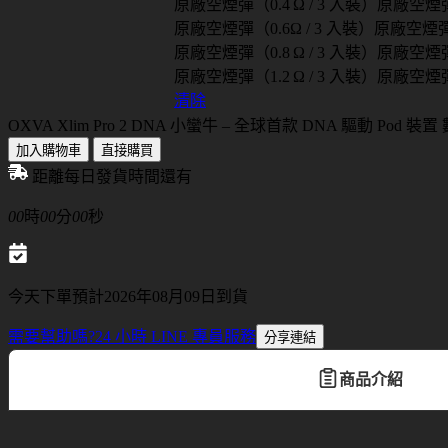
原廠空煙彈（0.4 Ω / 3 入裝）
原廠空煙彈（
原廠空煙彈（0.6Ω / 3 入裝）
原廠空煙彈（
原廠空煙彈（0.8 Ω / 3 入裝）
原廠空煙彈（
原廠空煙彈（1.2 Ω / 3 入裝）
原廠空煙彈（
清除
OXVA Xlim Pro 2 DNA 小蠻牛 – 全球首款 DNA 驅動 Pod 裝置
加入購物車
直接購買
距離每日發貨時間還有
00
時
00
分
00
秒
今天下單預計2026年08月09日到貨
需要幫助嗎?
24 小時 LINE 專員服務
分享連結
商品介紹