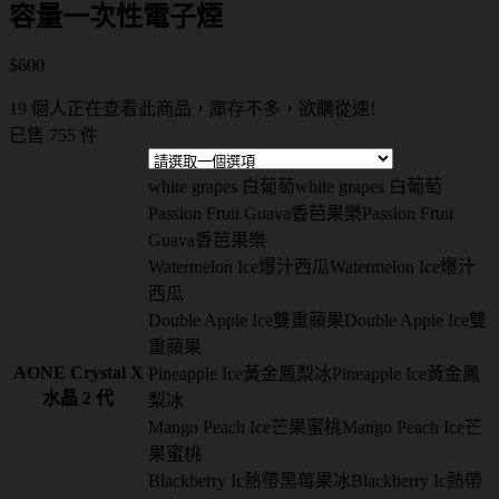
容量一次性電子煙
$
600
19 個人正在查看此商品，庫存不多，欲購從速!
已售 755 件
white grapes 白葡萄
white grapes 白葡萄
Passion Fruit Guava香芭果樂
Passion Fruit
Guava香芭果樂
Watermelon Ice爆汁西瓜
Watermelon Ice爆汁
西瓜
Double Apple Ice雙重蘋果
Double Apple Ice雙
重蘋果
AONE Crystal X
Pineapple Ice黃金鳳梨冰
Pineapple Ice黃金鳳
水晶 2 代
梨冰
Mango Peach Ice芒果蜜桃
Mango Peach Ice芒
果蜜桃
Blackberry Ic熱帶黑莓果冰
Blackberry Ic熱帶