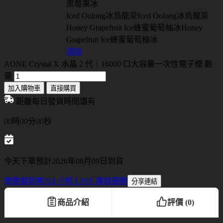
黑莓果冰
Iced Oolong冰烏龍茶
Iced Oolong冰烏龍茶
Honey Grapefruit Ice蜂蜜葡萄柚冰
Honey
Grapefruit Ice蜂蜜葡萄柚冰
清除
AONE Crystal X 水晶 2 代｜16000 口大容量一次性電子煙 數
量
加入購物車
直接購買
距離每日發貨時間還有
00
時
00
分
00
秒
今天下單預計2026年08月09日到貨
需要幫助嗎?
24 小時 LINE 專員服務
分享連結
商品介紹
評價 (0)