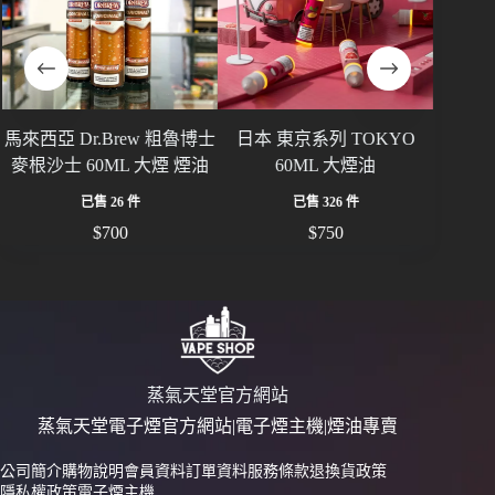
馬來西亞 Dr.Brew 粗魯博士
日本 東京系列 TOKYO
皇家騎
麥根沙士 60ML 大煙 煙油
60ML 大煙油
煙油
已售 26 件
已售 326 件
$
700
$
750
蒸氣天堂官方網站
蒸氣天堂電子煙官方網站|電子煙主機|煙油專賣
公司簡介
購物說明
會員資料
訂單資料
服務條款
退換貨政策
隱私權政策
電子煙主機