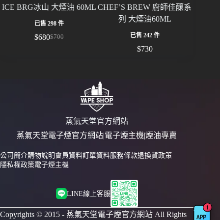
ICE BRG冰山 大煙油 60ML
CHEF’S BREW 廚師佳釀系
美國原
列 大煙油60ML
已售 298 件
已售 242 件
$
680
$
700
$
730
蒸氣天堂官方網站
蒸氣天堂電子煙官方網站|電子煙主機|煙油專賣
公司簡介
購物說明
會員資料
訂單資料
服務條款
退換貨政策
隱私權政策
電子煙主機
LINE線上客服
Copyrights © 2015 - 蒸氣天堂電子煙官方網站 All Rights